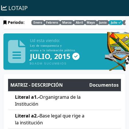
LOTAIP
Periodo:
Enero
Febrero
Marzo
Abril
Mayo
Junio
Julio
Ag
Ud esta viendo:
Ley de transparencia y
acceso a la información pública.
JULIO, 2015
GADM SUCUMBIOS
MATRIZ - DESCRIPCIÓN
Documentos
Literal a1.-
Organigrama de la
Institución
Literal a2.-
Base legal que rige a
la institución