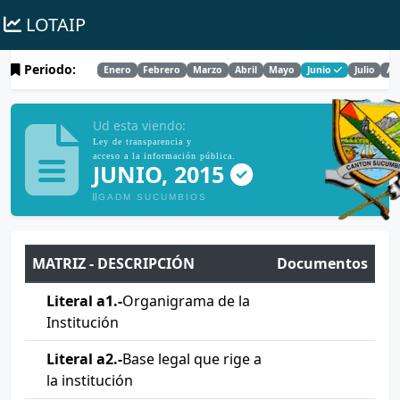
LOTAIP
Periodo:
Enero
Febrero
Marzo
Abril
Mayo
Junio
Julio
Ag
Ud esta viendo:
Ley de transparencia y
acceso a la información pública.
JUNIO, 2015
GADM SUCUMBIOS
MATRIZ - DESCRIPCIÓN
Documentos
Literal a1.-
Organigrama de la
Institución
Literal a2.-
Base legal que rige a
la institución