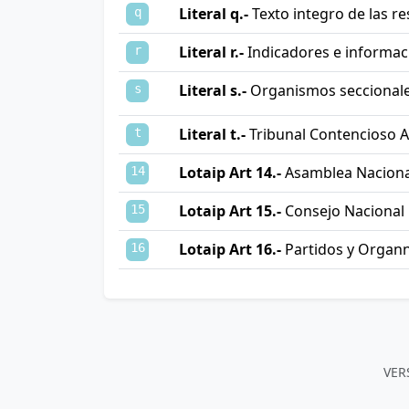
Literal q.-
Texto integro de las r
q
Literal r.-
Indicadores e informaci
r
Literal s.-
Organismos seccionales
s
Literal t.-
Tribunal Contencioso A
t
Lotaip Art 14.-
Asamblea Naciona
14
Lotaip Art 15.-
Consejo Nacional 
15
Lotaip Art 16.-
Partidos y Organn
16
VER