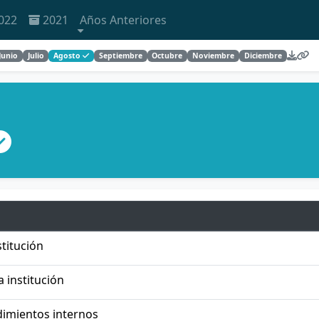
022
2021
Años Anteriores
Junio
Julio
Agosto
Septiembre
Octubre
Noviembre
Diciembre
titución
a institución
dimientos internos