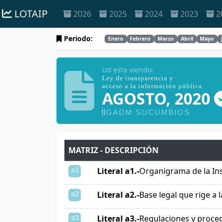
LOTAIP
2026
2025
2024
2023
2
Periodo:
Enero
Febrero
Marzo
Abril
Mayo
Ud esta viendo:
Ley de transparencia y
acceso a la información pública.
AGOSTO, 2020
GADM SUCUMBIOS
MATRIZ - DESCRIPCIÓN
Literal a1.-
Organigrama de la Ins
a1
Literal a2.-
Base legal que rige a l
a2
Literal a3.-
Regulaciones y proce
a3