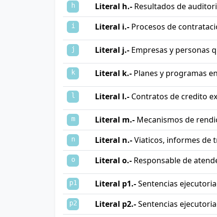
Literal h.-
Resultados de auditor
h
Literal i.-
Procesos de contratac
i
Literal j.-
Empresas y personas q
j
Literal k.-
Planes y programas en
k
Literal l.-
Contratos de credito ex
l
Literal m.-
Mecanismos de rendici
m
Literal n.-
Viaticos, informes de tr
n
Literal o.-
Responsable de atende
o
Literal p1.-
Sentencias ejecutoria
p1
Literal p2.-
Sentencias ejecutoria
p2