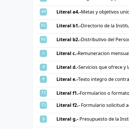
Literal a4.-
Metas y objetivos uni
a4
Literal b1.-
Directorio de la Instit
b1
Literal b2.-
Distributivo del Perso
b2
Literal c.-
Remuneracion mensual
c
Literal d.-
Servicios que ofrece y 
d
Literal e.-
Texto integro de contra
e
Literal f1.-
Formularios o formato
f1
Literal f2.-
Formulario solicitud a
f2
Literal g.-
Presupuesto de la Inst
g