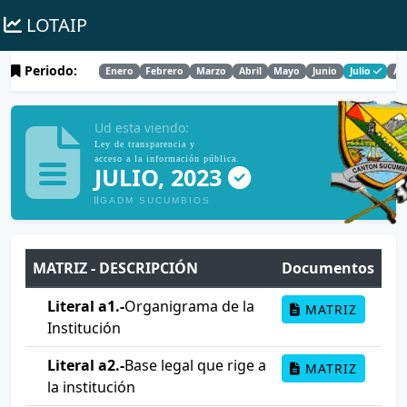
LOTAIP
Periodo:
Enero
Febrero
Marzo
Abril
Mayo
Junio
Julio
Ag
Ud esta viendo:
Ley de transparencia y
acceso a la información pública.
JULIO, 2023
GADM SUCUMBIOS
MATRIZ - DESCRIPCIÓN
Documentos
Literal a1.-
Organigrama de la
MATRIZ
Institución
Literal a2.-
Base legal que rige a
MATRIZ
la institución