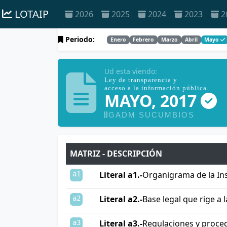
LOTAIP
2026
2025
2024
2023
2
Periodo:
Enero
Febrero
Marzo
Abril
Mayo
Ud esta viendo:
Ley de transparencia y
acceso a la información pública.
MAYO, 2017
GADM SUCUMBIOS
MATRIZ - DESCRIPCIÓN
Literal a1.-
Organigrama de la Ins
a1
Literal a2.-
Base legal que rige a l
a2
Literal a3.-
Regulaciones y proce
a3