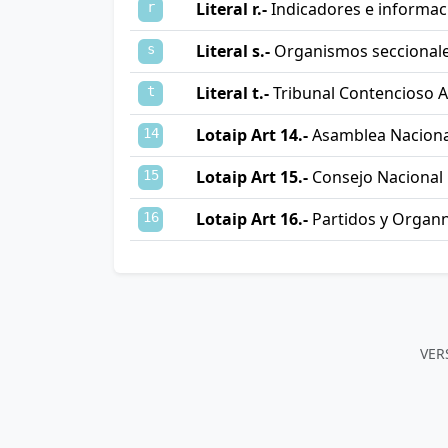
Literal r.-
Indicadores e informaci
r
Literal s.-
Organismos seccionales
s
Literal t.-
Tribunal Contencioso A
t
Lotaip Art 14.-
Asamblea Naciona
14
Lotaip Art 15.-
Consejo Nacional 
15
Lotaip Art 16.-
Partidos y Organn
16
VER