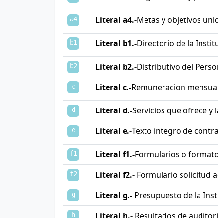
Literal a4.-
Metas y objetivos uni
a4
Literal b1.-
Directorio de la Instit
b1
Literal b2.-
Distributivo del Perso
b2
Literal c.-
Remuneracion mensual
c
Literal d.-
Servicios que ofrece y 
d
Literal e.-
Texto integro de contra
e
Literal f1.-
Formularios o formato
f1
Literal f2.-
Formulario solicitud a
f2
Literal g.-
Presupuesto de la Inst
g
Literal h.-
Resultados de auditor
h