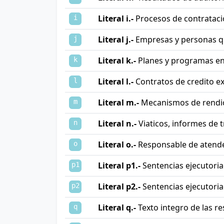
Literal i.-
Procesos de contratac
i
Literal j.-
Empresas y personas q
j
Literal k.-
Planes y programas en
k
Literal l.-
Contratos de credito ex
l
Literal m.-
Mecanismos de rendici
m
Literal n.-
Viaticos, informes de tr
n
Literal o.-
Responsable de atende
o
Literal p1.-
Sentencias ejecutoria
p1
Literal p2.-
Sentencias ejecutoria
p2
Literal q.-
Texto integro de las r
q