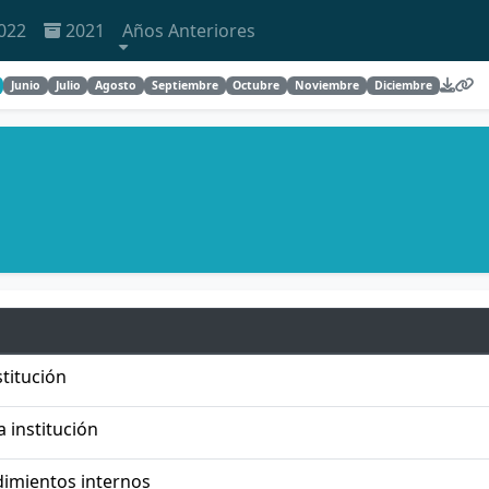
022
2021
Años Anteriores
Junio
Julio
Agosto
Septiembre
Octubre
Noviembre
Diciembre
titución
a institución
dimientos internos