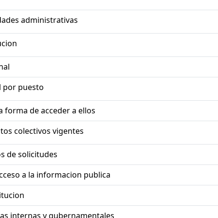
dades administrativas
ucion
nal
 por puesto
la forma de acceder a ellos
tos colectivos vigentes
s de solicitudes
cceso a la informacion publica
itucion
ias internas y gubernamentales