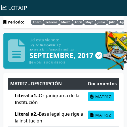
LOTAIP
Periodo:
Enero
Febrero
Marzo
Abril
Mayo
Junio
Julio
Agos
Ud esta viendo:
Ley de transparencia y
acceso a la información pública.
SEPTIEMBRE, 2017
GADM SUCUMBIOS
MATRIZ - DESCRIPCIÓN
Documentos
Literal a1.-
Organigrama de la
MATRIZ
Institución
Literal a2.-
Base legal que rige a
MATRIZ
la institución