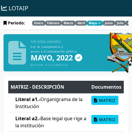
LOTAIP
Periodo:
Enero
Febrero
Marzo
Abril
Mayo
Junio
Julio
Ag
Ud esta viendo:
Ley de transparencia y
acceso a la información pública.
MAYO, 2022
GADM SUCUMBIOS
MATRIZ - DESCRIPCIÓN
Documentos
Literal a1.-
Organigrama de la
MATRIZ
Institución
Literal a2.-
Base legal que rige a
MATRIZ
la institución