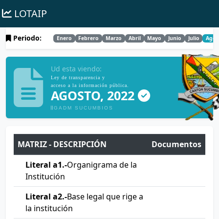
LOTAIP
Periodo:
Enero
Febrero
Marzo
Abril
Mayo
Junio
Julio
Ago
Ud esta viendo:
Ley de transparencia y
acceso a la información pública.
AGOSTO, 2022
GADM SUCUMBIOS
MATRIZ - DESCRIPCIÓN
Documentos
Literal a1.-
Organigrama de la
Institución
Literal a2.-
Base legal que rige a
la institución