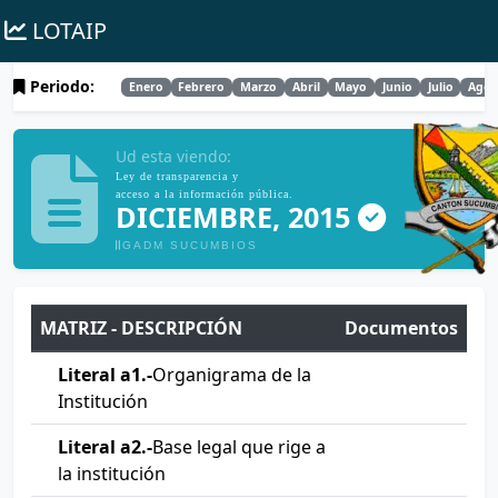
LOTAIP
Periodo:
Enero
Febrero
Marzo
Abril
Mayo
Junio
Julio
Agos
Ud esta viendo:
Ley de transparencia y
acceso a la información pública.
DICIEMBRE, 2015
GADM SUCUMBIOS
MATRIZ - DESCRIPCIÓN
Documentos
Literal a1.-
Organigrama de la
Institución
Literal a2.-
Base legal que rige a
la institución