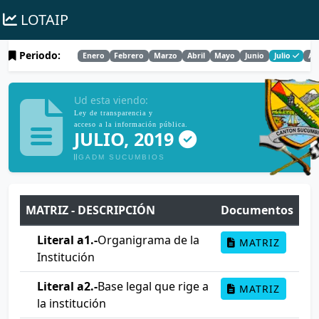
LOTAIP
Periodo:
Enero
Febrero
Marzo
Abril
Mayo
Junio
Julio
Ag
Ud esta viendo:
Ley de transparencia y
acceso a la información pública.
JULIO, 2019
GADM SUCUMBIOS
MATRIZ - DESCRIPCIÓN
Documentos
Literal a1.-
Organigrama de la
MATRIZ
Institución
Literal a2.-
Base legal que rige a
MATRIZ
la institución