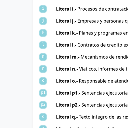
Literal i.-
Procesos de contratac
i
Literal j.-
Empresas y personas q
j
Literal k.-
Planes y programas en
k
Literal l.-
Contratos de credito ex
l
Literal m.-
Mecanismos de rendici
m
Literal n.-
Viaticos, informes de tr
n
Literal o.-
Responsable de atende
o
Literal p1.-
Sentencias ejecutoria
p1
Literal p2.-
Sentencias ejecutoria
p2
Literal q.-
Texto integro de las r
q