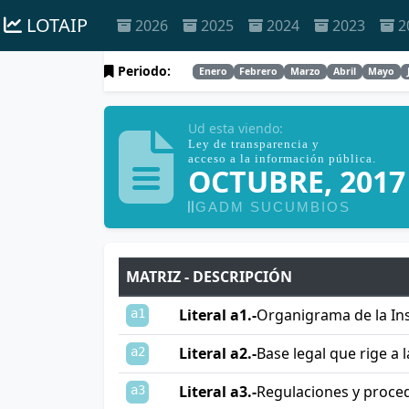
LOTAIP
2026
2025
2024
2023
2
Periodo:
Enero
Febrero
Marzo
Abril
Mayo
Ud esta viendo:
Ley de transparencia y
acceso a la información pública.
OCTUBRE, 201
GADM SUCUMBIOS
MATRIZ - DESCRIPCIÓN
Literal a1.-
Organigrama de la Ins
a1
Literal a2.-
Base legal que rige a l
a2
Literal a3.-
Regulaciones y proce
a3