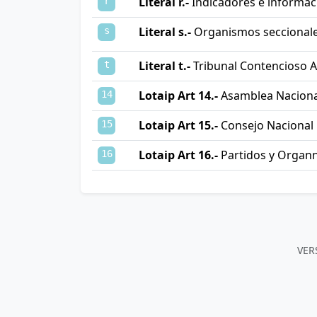
Literal r.-
Indicadores e informaci
r
Literal s.-
Organismos seccionales
s
Literal t.-
Tribunal Contencioso A
t
Lotaip Art 14.-
Asamblea Naciona
14
Lotaip Art 15.-
Consejo Nacional 
15
Lotaip Art 16.-
Partidos y Organn
16
VER