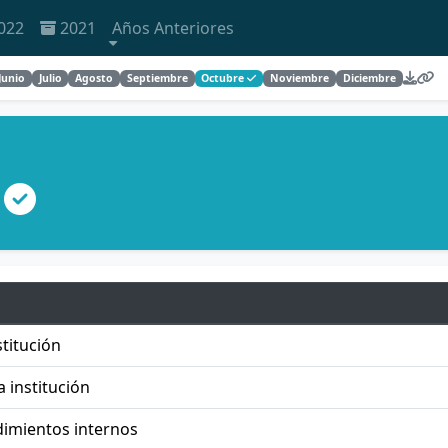
022
2021
Años Anteriores
Junio
Julio
Agosto
Septiembre
Octubre
Noviembre
Diciembre
7
titución
a institución
dimientos internos