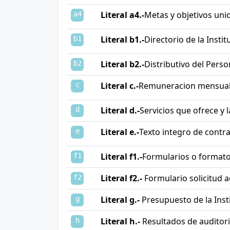
Literal a4.-
Metas y objetivos uni
a4
Literal b1.-
Directorio de la Instit
b1
Literal b2.-
Distributivo del Perso
b2
Literal c.-
Remuneracion mensual
c
Literal d.-
Servicios que ofrece y 
d
Literal e.-
Texto integro de contra
e
Literal f1.-
Formularios o formato
f1
Literal f2.-
Formulario solicitud a
f2
Literal g.-
Presupuesto de la Inst
g
Literal h.-
Resultados de auditor
h