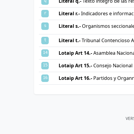
Literal q.-
Texto integro de las r
q
Literal r.-
Indicadores e informaci
r
Literal s.-
Organismos seccionales
s
Literal t.-
Tribunal Contencioso A
t
Lotaip Art 14.-
Asamblea Naciona
14
Lotaip Art 15.-
Consejo Nacional 
15
Lotaip Art 16.-
Partidos y Organn
16
VER