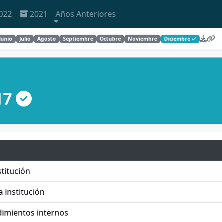
022
2021
Años Anteriores
Junio
Julio
Agosto
Septiembre
Octubre
Noviembre
Diciembre
17
titución
a institución
dimientos internos