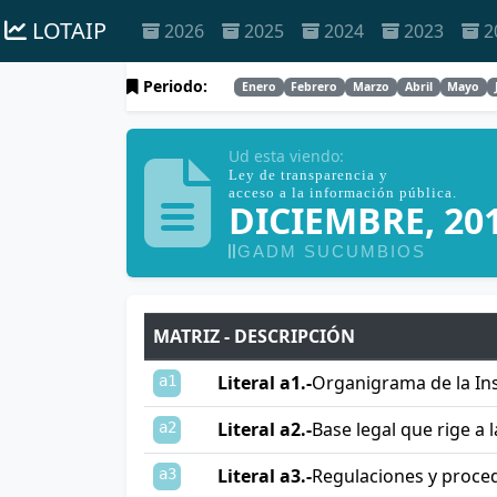
LOTAIP
2026
2025
2024
2023
2
Periodo:
Enero
Febrero
Marzo
Abril
Mayo
Ud esta viendo:
Ley de transparencia y
acceso a la información pública.
DICIEMBRE, 20
GADM SUCUMBIOS
MATRIZ - DESCRIPCIÓN
Literal a1.-
Organigrama de la Ins
a1
Literal a2.-
Base legal que rige a l
a2
Literal a3.-
Regulaciones y proce
a3