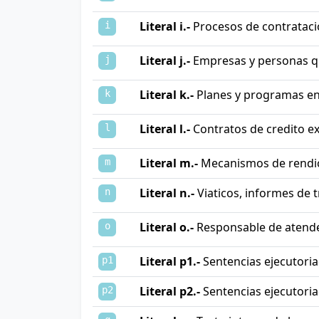
Literal i.-
Procesos de contratac
i
Literal j.-
Empresas y personas q
j
Literal k.-
Planes y programas en
k
Literal l.-
Contratos de credito ex
l
Literal m.-
Mecanismos de rendici
m
Literal n.-
Viaticos, informes de tr
n
Literal o.-
Responsable de atende
o
Literal p1.-
Sentencias ejecutoria
p1
Literal p2.-
Sentencias ejecutoria
p2