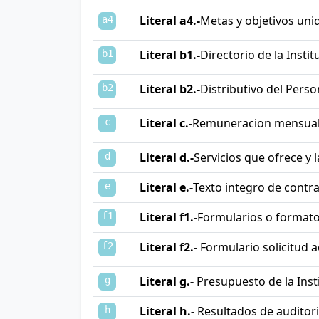
Literal a4.-
Metas y objetivos uni
a4
Literal b1.-
Directorio de la Instit
b1
Literal b2.-
Distributivo del Perso
b2
Literal c.-
Remuneracion mensual
c
Literal d.-
Servicios que ofrece y 
d
Literal e.-
Texto integro de contra
e
Literal f1.-
Formularios o formato
f1
Literal f2.-
Formulario solicitud a
f2
Literal g.-
Presupuesto de la Inst
g
Literal h.-
Resultados de auditor
h