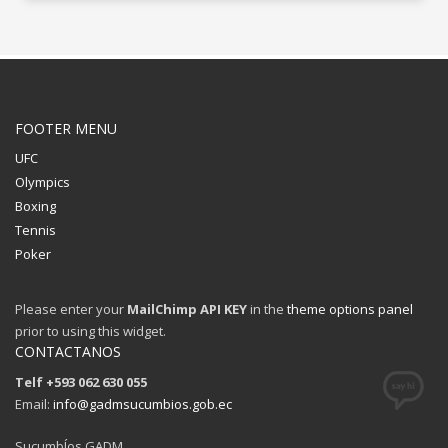
FOOTER MENU
UFC
Olympics
Boxing
Tennis
Poker
Please enter your
MailChimp API KEY
in the
theme options panel
prior to using this widget.
CONTACTANOS
Telf +593 062 630 055
Email:
info@gadmsucumbios.gob.ec
SucumbÍos GADM