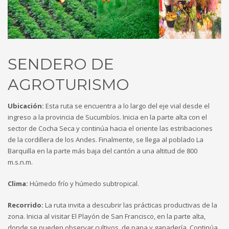
Technology
Transparencia
Turismo
U.A.P.A.
Uncategorised
SENDERO DE
Uncategorized
AGROTURISMO
HOW TO SHOP
1
Login or create new account.
Ubicación:
Esta ruta se encuentra a lo largo del eje vial desde el
ingreso a la provincia de Sucumbíos. Inicia en la parte alta con el
2
Review your order.
sector de Cocha Seca y continúa hacia el oriente las estribaciones
3
Payment &
FREE
shipment
de la cordillera de los Andes. Finalmente, se llega al poblado La
Barquilla en la parte más baja del cantón a una altitud de 800
If you still have problems, please let us know, by sending an
m.s.n.m.
email to support@website.com . Thank you!
Clima:
Húmedo frío y húmedo subtropical.
SHOWROOM HOURS
Recorrido:
La ruta invita a descubrir las prácticas productivas de la
Mon-Fri 9:00AM - 6:00AM
zona. Inicia al visitar El Playón de San Francisco, en la parte alta,
Sat - 9:00AM-5:00PM
donde se pueden observar cultivos de papa y ganadería. Continúa