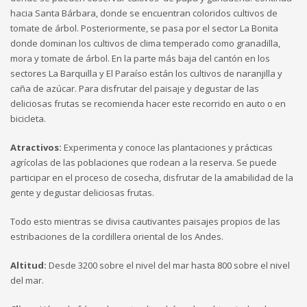
Sundays by appointment only!
hacia Santa Bárbara, donde se encuentran coloridos cultivos de
CATEGORIES
tomate de árbol. Posteriormente, se pasa por el sector La Bonita
donde dominan los cultivos de clima temperado como granadilla,
mora y tomate de árbol. En la parte más baja del cantón en los
UFC
sectores La Barquilla y El Paraíso están los cultivos de naranjilla y
caña de azúcar. Para disfrutar del paisaje y degustar de las
Olympics
deliciosas frutas se recomienda hacer este recorrido en auto o en
Boxing
bicicleta.
Tennis
Atractivos:
Experimenta y conoce las plantaciones y prácticas
Poker
agrícolas de las poblaciones que rodean a la reserva. Se puede
participar en el proceso de cosecha, disfrutar de la amabilidad de la
ADVERTISING
gente y degustar deliciosas frutas.
Todo esto mientras se divisa cautivantes paisajes propios de las
estribaciones de la cordillera oriental de los Andes.
Altitud:
Desde 3200 sobre el nivel del mar hasta 800 sobre el nivel
del mar.