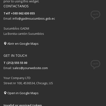
prior to using this widget.
CONTACTANOS
Telf +593 062 630 055
Email:
info@gadmsucumbios.gob.ec
SucumbÍos GADM
La Bonita cantón Sucumbíos
Abrir en Google Maps
GET IN TOUCH
T (212) 555 55 00
Email:
sales@yourwebsite.com
Your Company LTD
Street nr 100, 4536534, Chicago, US
Open in Google Maps
Invalid or expired token.