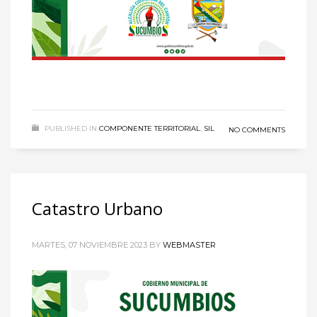
Technology
Transparencia
Turismo
U.A.P.A.
Uncategorised
Uncategorized
HOW TO SHOP
PUBLISHED IN
COMPONENTE TERRITORIAL
,
SIL
NO COMMENTS
1
Login or create new account.
2
Review your order.
3
Payment &
FREE
shipment
Catastro Urbano
If you still have problems, please let us know, by sending an
email to support@website.com . Thank you!
MARTES, 07 NOVIEMBRE 2023
BY
WEBMASTER
SHOWROOM HOURS
Mon-Fri 9:00AM - 6:00AM
Sat - 9:00AM-5:00PM