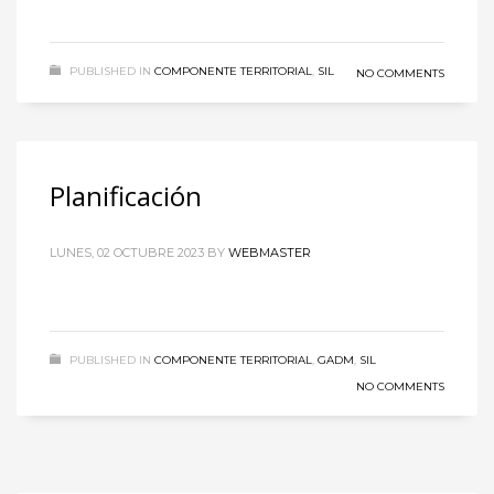
PUBLISHED IN
COMPONENTE TERRITORIAL
,
SIL
NO COMMENTS
Planificación
LUNES, 02 OCTUBRE 2023
BY
WEBMASTER
PUBLISHED IN
COMPONENTE TERRITORIAL
,
GADM
,
SIL
NO COMMENTS