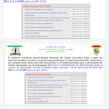
Technology
Transparencia
Turismo
U.A.P.A.
Uncategorised
Uncategorized
HOW TO SHOP
1
Login or create new account.
2
Review your order.
3
Payment &
FREE
shipment
If you still have problems, please let us know, by sending an
email to support@website.com . Thank you!
SHOWROOM HOURS
Mon-Fri 9:00AM - 6:00AM
Sat - 9:00AM-5:00PM