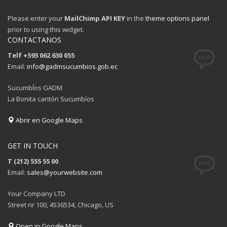
Please enter your
MailChimp API KEY
in the
theme options panel
prior to using this widget.
CONTACTANOS
Telf +593 062 630 055
Email:
info@gadmsucumbios.gob.ec
SucumbÍos GADM
La Bonita cantón Sucumbíos
Abrir en Google Maps
GET IN TOUCH
T (212) 555 55 00
Email:
sales@yourwebsite.com
Your Company LTD
Street nr 100, 4536534, Chicago, US
Open in Google Maps