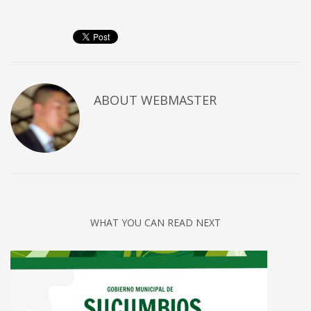
Sundays by appointment only!
CATEGORIES
UFC
Olympics
ABOUT
WEBMASTER
Boxing
Tennis
Poker
ADVERTISING
WHAT YOU CAN READ NEXT