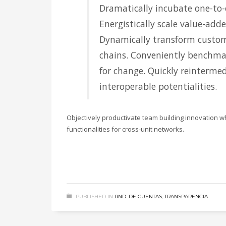
Dramatically incubate one-to-o
Technology
Transparencia
Energistically scale value-adde
Turismo
Dynamically transform custom
U.A.P.A.
Uncategorised
chains. Conveniently benchmar
Uncategorized
for change. Quickly reintermed
HOW TO SHOP
interoperable potentialities.
1
2
Login or create new account.
R
Objectively productivate team building innovation w
If you still have problems, please let us know, by sen
functionalities for cross-unit networks.
CATEGORIES
UFC
PUBLISHED IN
RND. DE CUENTAS
,
TRANSPARENCIA
Boxing
Poker