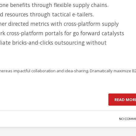
ne benefits through flexible supply chains.
d resources through tactical e-tailers.
er directed metrics with cross-platform supply
k cross-platform portals for go forward catalysts
iate bricks-and-clicks outsourcing without
3
eview your order.
Payment &
FREE
shipmen
hereas impactful collaboration and idea-sharing. Dramatically maximize B
ding an email to support@website.com . Thank you!
READ MOR
Olympics
Tennis
NO COMM