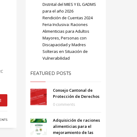
Distrital del MIES Y EL GADMS
para el año 2026
Rendición de Cuentas 2024
Feria Inclusiva: Raciones
Alimenticias para Adultos
Mayores, Personas con
Discapacidad y Madres
SHOWROOM HOURS
Solteras en Situación de
Vulnerabilidad
Mon-Fri 9:00AM - 6:00AM
t
Sat - 9:00AM-5:00PM
2C
FEATURED POSTS
Sundays by appointment only!
Consejo Cantonal de
Protección de Derechos
E
0 comments
Adquisición de raciones
ENTS
alimenticias para el
mejoramiento de las