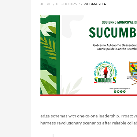
Account
JUEVES, 10 JULIO 2025
BY
WEBMASTER
Administración Financiera
Author
Beauty Saloon
Buying
Community
Componente Ciudadano
Componente Territorial
El Cantón
Ferias Inclusivas
GADM
Gallery
Member
Mobile
Networking
Pages
Portfolio
Remates
edge schemas with one-to-one leadership. Proactivel
Rnd. de Cuentas
harness revolutionary scenarios after reliable colla
SIL
Símbolos