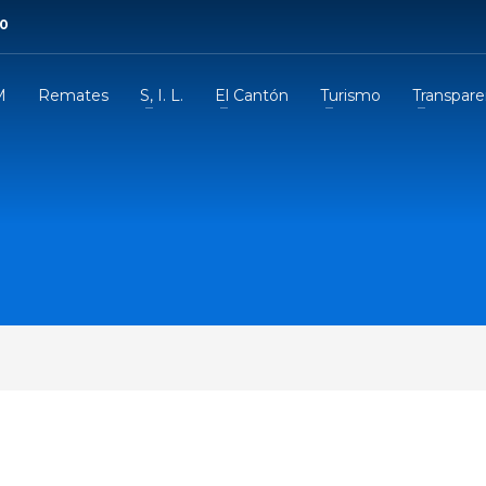
00
M
Remates
S, I. L.
El Cantón
Turismo
Transpare