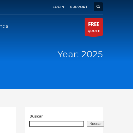
LOGIN
SUPPORT
×
FREE
ncia
QUOTE
Year: 2025
Buscar
Buscar