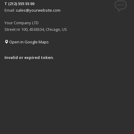
T (212) 555 55 00
Email:
sales@yourwebsite.com
Your Company LTD
Street nr 100, 4536534, Chicago, US
Open in Google Maps
Invalid or expired token.