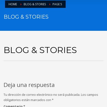
Account
HOME
BLOG & STORIES
PAGE 5
Administración Financiera
Author
BLOG & STORIES
Beauty Saloon
Buying
Community
Componente Ciudadano
Componente Territorial
El Cantón
BLOG & STORIES
Ferias Inclusivas
GADM
Gallery
Member
Mobile
Networking
Pages
Deja una respuesta
Portfolio
Remates
Tu dirección de correo electrónico no será publicada.
Los campos
Rnd. de Cuentas
obligatorios están marcados con
*
SIL
Símbolos
Comentario
*