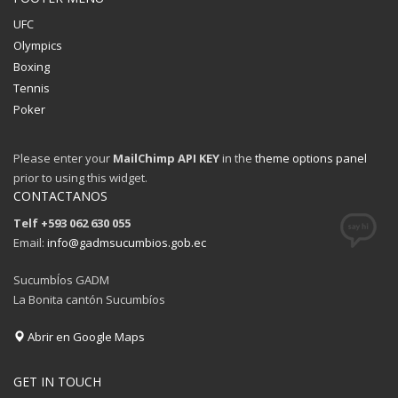
UFC
Olympics
Boxing
Tennis
Poker
Please enter your
MailChimp API KEY
in the
theme options panel
prior to using this widget.
CONTACTANOS
Telf +593 062 630 055
Email:
info@gadmsucumbios.gob.ec
SucumbÍos GADM
La Bonita cantón Sucumbíos
Abrir en Google Maps
GET IN TOUCH