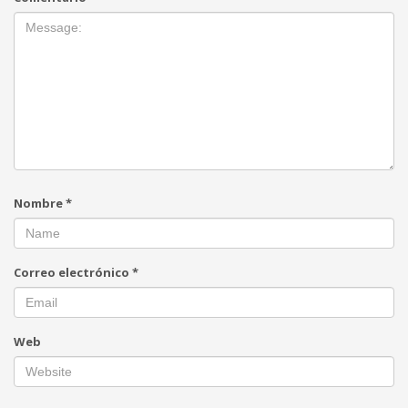
Technology
Transparencia
Turismo
U.A.P.A.
Uncategorised
Uncategorized
HOW TO SHOP
1
Login or create new account.
Nombre
*
2
Review your order.
3
Payment &
FREE
shipment
Correo electrónico
*
If you still have problems, please let us know, by sending an
email to support@website.com . Thank you!
Web
SHOWROOM HOURS
Mon-Fri 9:00AM - 6:00AM
Sat - 9:00AM-5:00PM